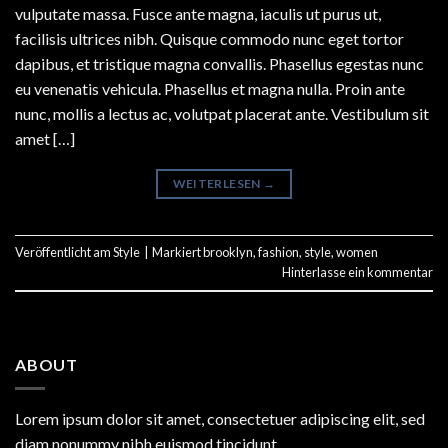
vulputate massa. Fusce ante magna, iaculis ut purus ut,
facilisis ultrices nibh. Quisque commodo nunc eget tortor
dapibus, et tristique magna convallis. Phasellus egestas nunc
eu venenatis vehicula. Phasellus et magna nulla. Proin ante
nunc, mollis a lectus ac, volutpat placerat ante. Vestibulum sit
amet […]
WEITERLESEN
→
Veröffentlicht am
Style
|
Markiert
brooklyn
,
fashion
,
style
,
women
Hinterlasse ein kommentar
ABOUT
Lorem ipsum dolor sit amet, consectetuer adipiscing elit, sed
diam nonummy nibh euismod tincidunt.