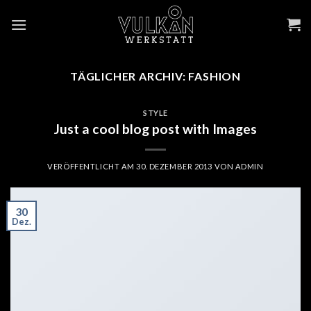
Skip
to
content
TÄGLICHER ARCHIV:
FASHION
STYLE
Just a cool blog post with Images
VERÖFFENTLICHT AM
30. DEZEMBER 2013
VON
ADMIN
30
Dez.