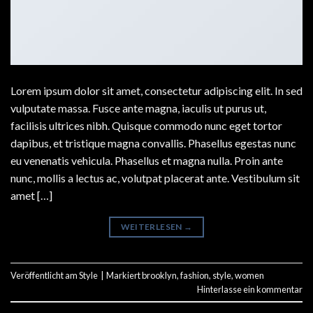
Lorem ipsum dolor sit amet, consectetur adipiscing elit. In sed
vulputate massa. Fusce ante magna, iaculis ut purus ut,
facilisis ultrices nibh. Quisque commodo nunc eget tortor
dapibus, et tristique magna convallis. Phasellus egestas nunc
eu venenatis vehicula. Phasellus et magna nulla. Proin ante
nunc, mollis a lectus ac, volutpat placerat ante. Vestibulum sit
amet […]
WEITERLESEN
→
Veröffentlicht am
Style
|
Markiert
brooklyn
,
fashion
,
style
,
women
Hinterlasse ein kommentar