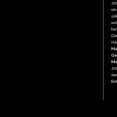
Jut
ein
ode
unt
her
Deu
Ha
Ma
Ge
Ma
Jut
den
En