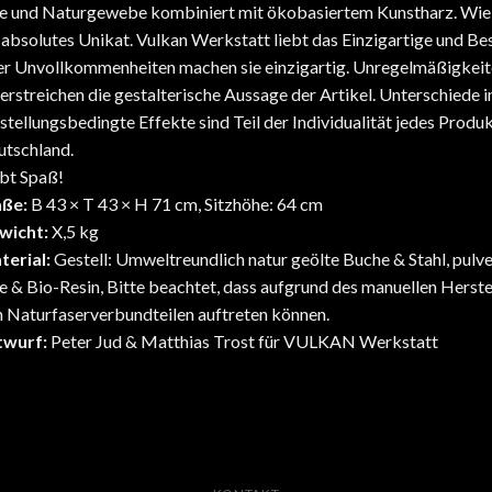
e und Naturgewebe kombiniert mit ökobasiertem Kunstharz. Wie 
 absolutes Unikat. Vulkan Werkstatt liebt das Einzigartige und B
r Unvollkommenheiten machen sie einzigartig. Unregelmäßigkeite
erstreichen die gestalterische Aussage der Artikel. Unterschiede i
stellungsbedingte Effekte sind Teil der Individualität jedes Prod
tschland.
bt Spaß!
ße:
B 43 × T 43 × H 71 cm, Sitzhöhe: 64 cm
wicht:
X,5 kg
terial:
Gestell: Umweltreundlich natur geölte Buche & Stahl, pulv
e & Bio-Resin, Bitte beachtet, dass aufgrund des manuellen Her
 Naturfaserverbundteilen auftreten können.
twurf:
Peter Jud & Matthias Trost für VULKAN Werkstatt