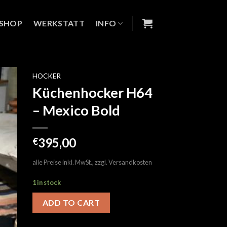
SHOP
WERKSTATT
INFO
HOCKER
Küchenhocker H64
e
– Mexico Bold
ste
395,00
€
alle Preise inkl. MwSt., zzgl.
Versandkosten
1 in stock
ADD TO CART