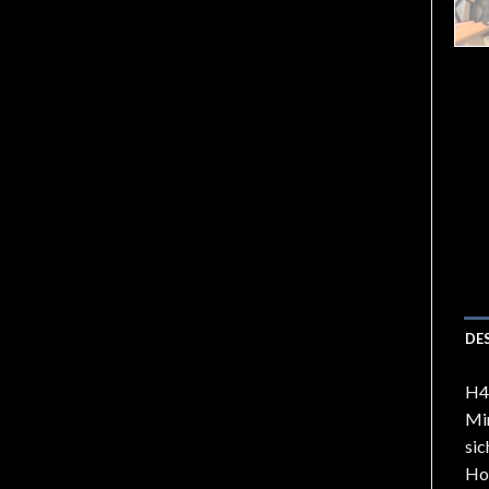
DE
H46
Min
sic
Hoc