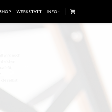
SHOP
WERKSTATT
INFO
ll wird noch
ahlreichen
alität,
n.
ukte selbst