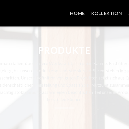
HOME
KOLLEKTION
PRODUKTE
materialien, über unsere Werkstatt bis in deine Räume: Fast übera
legt, bis unsere Produkte so sind, wie sie sind. Sie entstehen in z
sschritten. Unsere Definition von guten Produkten setzt sich aus Qu
eidenschaftlicher Herstellung und Spass an der Nutzung zusamme
ächtig stolz darauf, dass wir einen beachtlichen Teil unserer Prod
herstellen können.