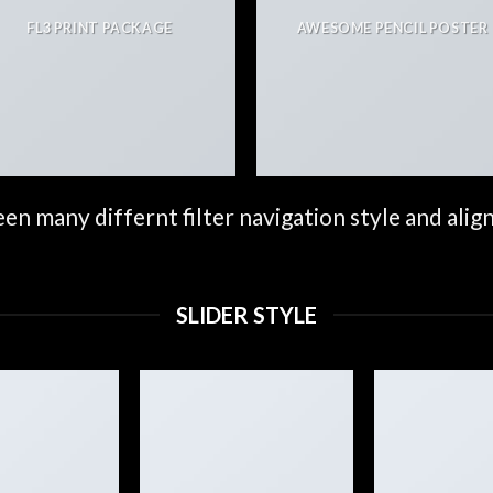
FL3 PRINT PACKAGE
AWESOME PENCIL POSTER
n many differnt filter navigation style and align 
SLIDER STYLE