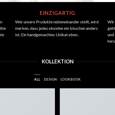
EINZIGARTIG
in
Wer unsere Produkte nebeneinander stellt, wird
Wir 
itte
merken, dass jedes einzelne ein bisschen anders
geht
hte
ist. Ein handgemachtes Unikat eben..
und
hers
KOLLEKTION
ALL
DESIGN
LOOKBOOK