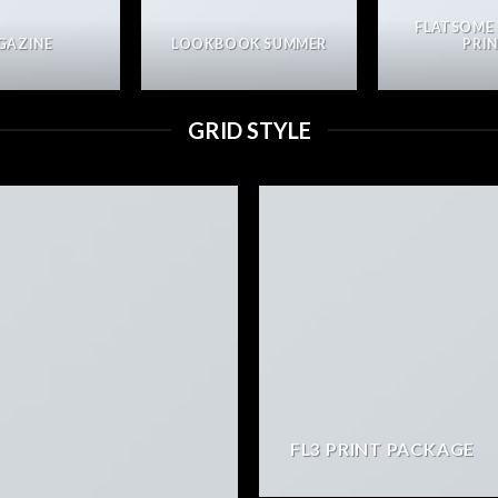
FLATSOME
GAZINE
LOOKBOOK SUMMER
PRI
GRID STYLE
FL3 PRINT PACKAGE