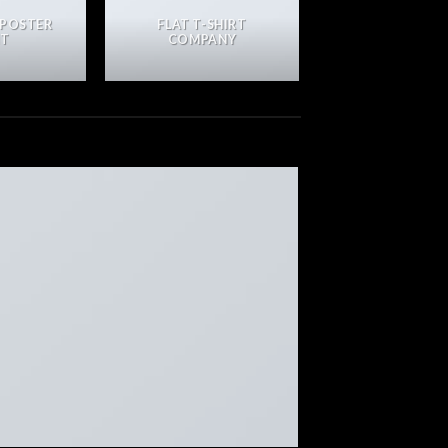
 POSTER
FLAT T-SHIRT
NT
COMPANY